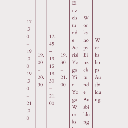
Ei
nz
els
W
17
tu
or
.3
nd
ks
0
17.
e
ho
W
–
45
Ae
ps
or
19
–
19.
19.
rial
Ei
ks
.0
19.
00
30
Yo
nz
ho
0
15
–
–
ga
els
ps
19
19.
20.
21.
Yi
tu
Au
.3
30
30
00
n
nd
sbi
0
–
Yo
e
ldu
–
21.
ga
Au
ng
21
00
W
sbi
.0
or
ldu
0
ks
ng